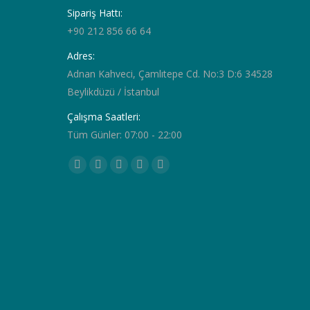
Sipariş Hattı:
+90 212 856 66 64
Adres:
Adnan Kahveci, Çamlıtepe Cd. No:3 D:6 34528
Beylikdüzü / İstanbul
Çalışma Saatleri:
Tüm Günler: 07:00 - 22:00
Find us on:
Facebook
Twitter
YouTube
Pinterest
Instagram
page
page
page
page
page
opens
opens
opens
opens
opens
in
in
in
in
in
new
new
new
new
new
window
window
window
window
window